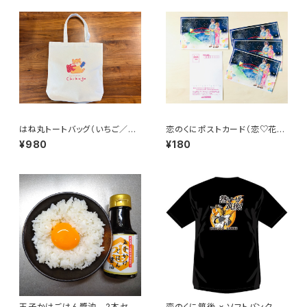
はね丸トートバッグ（いちご／に
恋のくにポストカード（恋♡花
ゃんちむデザイン）
火）
¥980
¥180
玉子かけごはん醬油 2本セット
恋のくに筑後 × ソフトバンクホ