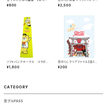
【ミズタ醤油味噌醸造元】
ークスコラボ 熱いぜ筑後 Ｔシャ
¥800
¥2,500
ツ (黒･紺･白)
ソフトバンクホークス コラボタ
恋のくにクリアファイル【全2種
オルマフラー（緑）
類】
¥1,800
¥200
CATEGORY
恋グルPASS