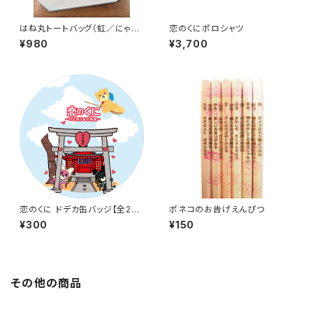
はね丸トートバッグ（虹／にゃん
恋のくにポロシャツ
ちむデザイン）
¥980
¥3,700
恋のくに ドデカ缶バッジ【全2種
ポネコのお告げえんぴつ
類】（57mm）
¥300
¥150
その他の商品