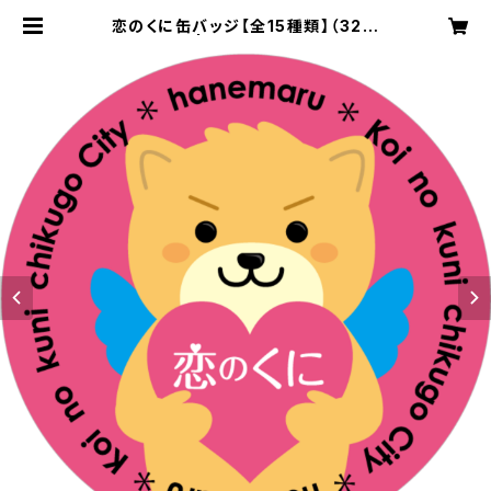
恋のくに缶バッジ【全15種類】（32m
m） | 筑後市観光協会