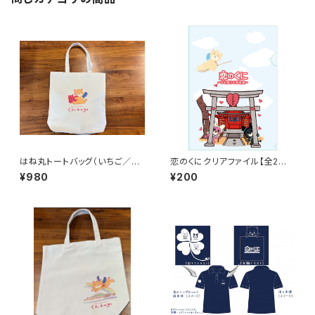
はね丸トートバッグ（いちご／に
恋のくにクリアファイル【全2種
ゃんちむデザイン）
類】
¥980
¥200